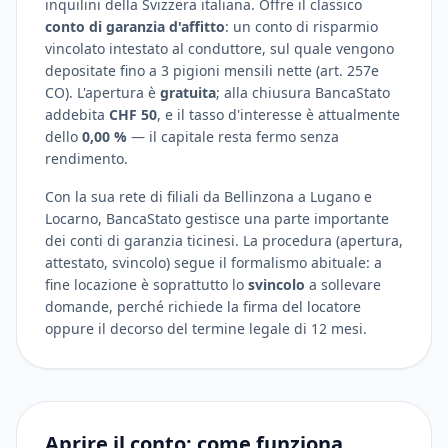
inquilini della Svizzera italiana. Offre il classico
conto di garanzia d'affitto
: un conto di risparmio
vincolato intestato al conduttore, sul quale vengono
depositate fino a 3 pigioni mensili nette (art. 257e
CO). L'apertura è
gratuita
; alla chiusura BancaStato
addebita
CHF 50
, e il tasso d'interesse è attualmente
dello
0,00 %
— il capitale resta fermo senza
rendimento.
Con la sua rete di filiali da Bellinzona a Lugano e
Locarno, BancaStato gestisce una parte importante
dei conti di garanzia ticinesi. La procedura (apertura,
attestato, svincolo) segue il formalismo abituale: a
fine locazione è soprattutto lo
svincolo
a sollevare
domande, perché richiede la firma del locatore
oppure il decorso del termine legale di 12 mesi.
Aprire il conto: come funziona