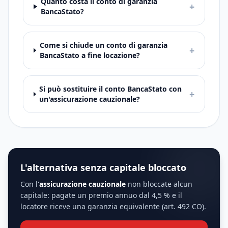
Quanto costa il conto di garanzia
+
BancaStato?
Come si chiude un conto di garanzia
+
BancaStato a fine locazione?
Si può sostituire il conto BancaStato con
+
un'assicurazione cauzionale?
L'alternativa senza capitale bloccato
Con l'
assicurazione cauzionale
non bloccate alcun
capitale: pagate un premio annuo dal 4,5 % e il
locatore riceve una garanzia equivalente (art. 492 CO).